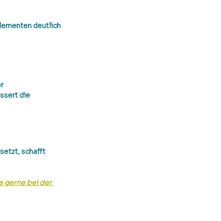
lementen deutlich 
r 
ssert die 
nsetzt, schafft 
e gerne bei der 