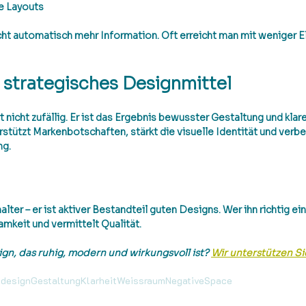
e Layouts
cht automatisch mehr Information. Oft erreicht man mit weniger E
 strategisches Designmittel
nicht zufällig. Er ist das Ergebnis bewusster Gestaltung und klare
stützt Markenbotschaften, stärkt die visuelle Identität und verbe
ng.
lter – er ist 
aktiver Bestandteil guten Designs
. Wer ihn richtig ei
amkeit und vermittelt Qualität.
gn, das ruhig, modern und wirkungsvoll ist? 
Wir unterstützen Si
design
Gestaltung
Klarheit
Weissraum
NegativeSpace