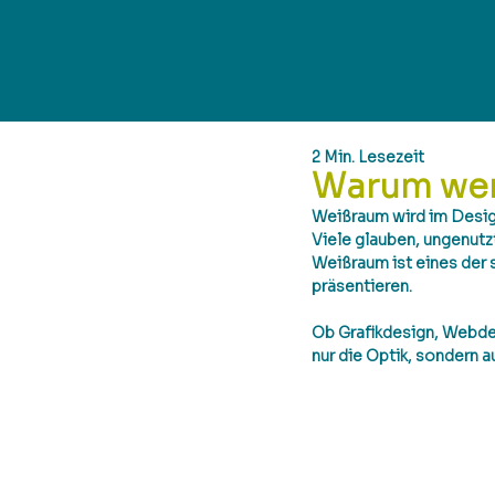
2 Min. Lesezeit
Warum weni
Weißraum wird im Desig
Viele glauben, ungenutzt
Weißraum ist eines der s
präsentieren.
Ob Grafikdesign, Webdes
nur die Optik, sondern a