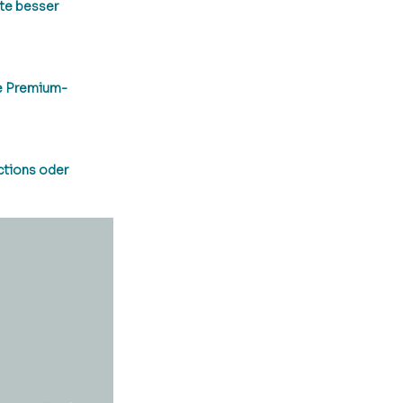
te besser 
le Premium-
ctions oder 