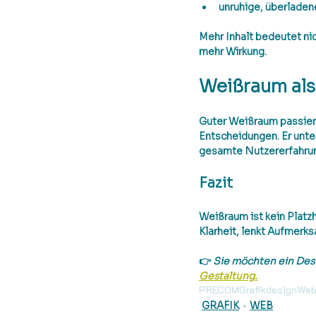
unruhige, überladen
Mehr Inhalt bedeutet ni
mehr Wirkung.
Weißraum als
Guter Weißraum passiert 
Entscheidungen. Er unter
gesamte Nutzererfahru
Fazit
Weißraum ist kein Platzha
Klarheit, lenkt Aufmerks
👉 
Sie möchten ein Desi
Gestaltung.
PRECOM
Grafikdesign
Web
GRAFIK
WEB