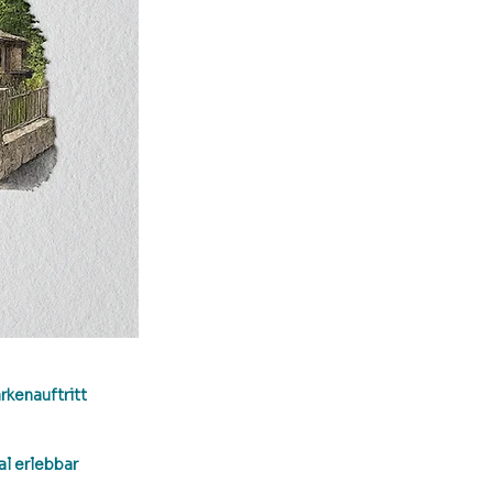
kenauftritt 
l erlebbar 