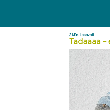
2 Min. Lesezeit
Tadaaaa – e