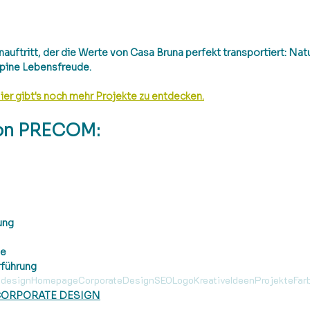
auftritt, der die Werte von Casa Bruna perfekt transportiert: Natu
lpine Lebensfreude.
ier gibt's noch mehr Projekte zu entdecken.
on PRECOM: 
ung
te
rführung
design
Homepage
CorporateDesign
SEO
Logo
KreativeIdeen
Projekte
Far
ORPORATE DESIGN