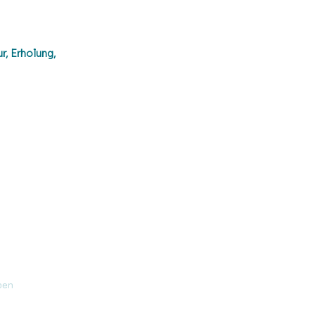
r, Erholung, 
ben