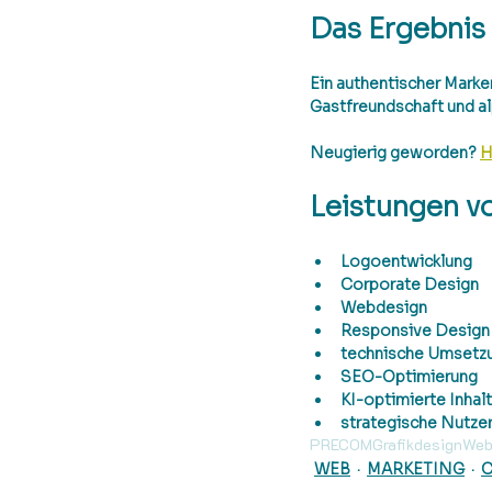
Das Ergebnis
Ein authentischer Marken
Gastfreundschaft und a
Neugierig geworden? 
H
Leistungen v
Logoentwicklung
Corporate Design
Webdesign
Responsive Design
technische Umsetz
SEO-Optimierung
KI-optimierte Inhal
strategische Nutze
PRECOM
Grafikdesign
Web
WEB
MARKETING
C