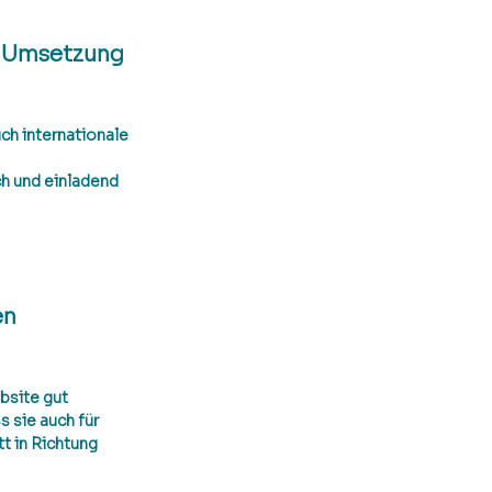
e Umsetzung 
ch internationale 
ch und einladend 
n 
bsite gut 
s sie auch für 
t in Richtung 